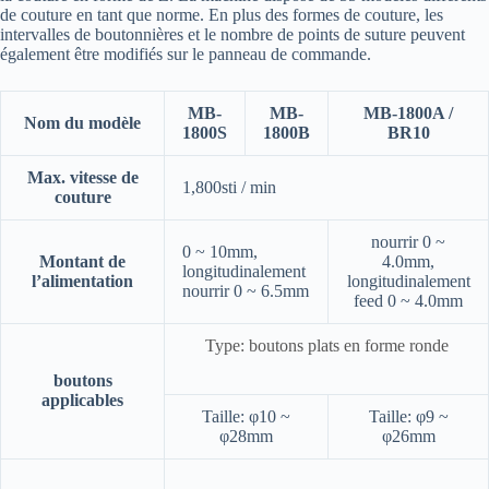
de couture en tant que norme.
En plus des formes de couture, les
intervalles de boutonnières et le nombre de points de suture peuvent
également être modifiés sur le panneau de commande.
MB-
MB-
MB-1800A /
Nom du modèle
1800S
1800B
BR10
Max.
vitesse de
1,800sti / min
couture
nourrir 0 ~
0 ~ 10mm,
Montant de
4.0mm,
longitudinalement
l’alimentation
longitudinalement
nourrir 0 ~ 6.5mm
feed 0 ~ 4.0mm
Type: boutons plats en forme ronde
boutons
applicables
Taille: φ10 ~
Taille: φ9 ~
φ28mm
φ26mm