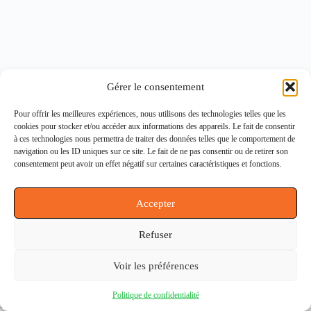
Gérer le consentement
Contactez-nous
Pour offrir les meilleures expériences, nous utilisons des technologies telles que les
Notre histoire
cookies pour stocker et/ou accéder aux informations des appareils. Le fait de consentir
Conditions générales de ventes (CGV)
à ces technologies nous permettra de traiter des données telles que le comportement de
Politique de confidentialité (RGPD)
navigation ou les ID uniques sur ce site. Le fait de ne pas consentir ou de retirer son
Politique de cookies
consentement peut avoir un effet négatif sur certaines caractéristiques et fonctions.
Mentions légales
Accepter
Informations
Refuser
164 rue du Faubourg Saint Martin, 75010 Paris
dynamtechmachines@gmail.com
Voir les préférences
01.40.36.03.87
Du lundi au vendredi de 9h à 18h
Copyright © DynamTech Machines 2026 - Tous droits
Politique de confidentialité
réservés. Thème WordPress par
CreativeThemes
.