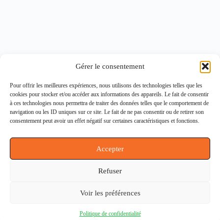
Gérer le consentement
Contactez-nous
Pour offrir les meilleures expériences, nous utilisons des technologies telles que les
Notre histoire
cookies pour stocker et/ou accéder aux informations des appareils. Le fait de consentir
Conditions générales de ventes (CGV)
à ces technologies nous permettra de traiter des données telles que le comportement de
Politique de confidentialité (RGPD)
navigation ou les ID uniques sur ce site. Le fait de ne pas consentir ou de retirer son
Politique de cookies
consentement peut avoir un effet négatif sur certaines caractéristiques et fonctions.
Mentions légales
Accepter
Informations
Refuser
164 rue du Faubourg Saint Martin, 75010 Paris
dynamtechmachines@gmail.com
Voir les préférences
01.40.36.03.87
Du lundi au vendredi de 9h à 18h
Copyright © DynamTech Machines 2026 - Tous droits
Politique de confidentialité