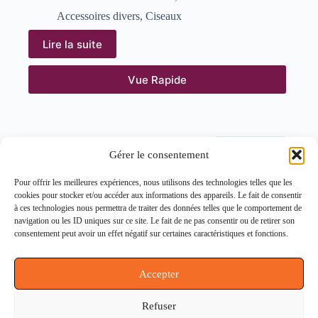
Accessoires divers
,
Ciseaux
Lire la suite
Vue Rapide
SUIVANT
Gérer le consentement
Contactez-nous
Pour offrir les meilleures expériences, nous utilisons des technologies telles que les
Notre histoire
cookies pour stocker et/ou accéder aux informations des appareils. Le fait de consentir
Conditions générales de ventes (CGV)
à ces technologies nous permettra de traiter des données telles que le comportement de
Politique de confidentialité (RGPD)
navigation ou les ID uniques sur ce site. Le fait de ne pas consentir ou de retirer son
Politique de cookies
consentement peut avoir un effet négatif sur certaines caractéristiques et fonctions.
Mentions légales
Accepter
Informations
Refuser
164 rue du Faubourg Saint Martin, 75010 Paris