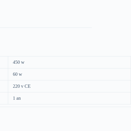
450 w
60 w
220 v CE
1 an