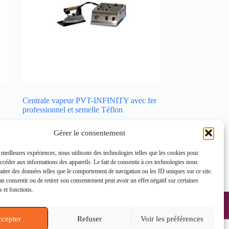
Centrale vapeur PVT-INFINITY avec fer
professionnel et semelle Téflon
Matériel de repassage / vapeur
,
Gérer le consentement
Générateur vapeur ou chaudière
Lire la suite
s meilleures expériences, nous utilisons des technologies telles que les cookies pour
accéder aux informations des appareils. Le fait de consentir à ces technologies nous
raiter des données telles que le comportement de navigation ou les ID uniques sur ce site.
Vue Rapide
pas consentir ou de retirer son consentement peut avoir un effet négatif sur certaines
s et fonctions.
ons
Faubourg Saint Martin, 75010 Paris
cepter
Refuser
Voir les préférences
machines@gmail.com