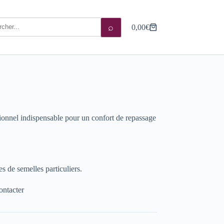
⌕
0,00
€
Panier
d’achat
sionnel indispensable pour un confort de repassage
es de semelles particuliers.
ontacter