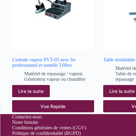
Centrale vapeur PVT-05 avec fer
Table modulabl
professionnel et semelle Téflon
Matériel d
Matériel de repassage / vapeur
,
Table de r
Générateur vapeur ou chaudière
repassage
Lire la suite
Lire la suite
Vue Rapide
V
Contactez-nous
Notre histoire
Conditions générales de ventes (CGV)
Politique de confidentialité (RGPD)