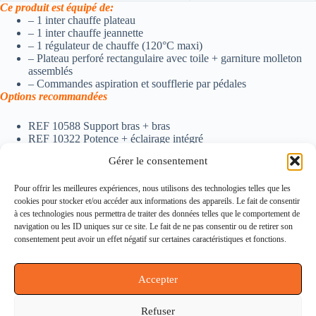
Ce produit est équipé de:
– 1 inter chauffe plateau
– 1 inter chauffe jeannette
– 1 régulateur de chauffe (120°C maxi)
– Plateau perforé rectangulaire avec toile + garniture molleton
assemblés
– Commandes aspiration et soufflerie par pédales
Options recommandées
REF 10588 Support bras + bras
REF 10322 Potence + éclairage intégré
REF 09537 NM Roulettes avec chariot
Gérer le consentement
REF 07704 J-46 Jeannette universelle – 75 W
Contactez-nous
Pour offrir les meilleures expériences, nous utilisons des technologies telles que les
Notre histoire
cookies pour stocker et/ou accéder aux informations des appareils. Le fait de consentir
Conditions générales de ventes (CGV)
à ces technologies nous permettra de traiter des données telles que le comportement de
Politique de confidentialité (RGPD)
navigation ou les ID uniques sur ce site. Le fait de ne pas consentir ou de retirer son
Politique de cookies
consentement peut avoir un effet négatif sur certaines caractéristiques et fonctions.
Mentions légales
Accepter
Informations
Refuser