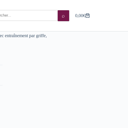
⌕
0,00
€
Panier
d’achat
c entraînement par griffe,