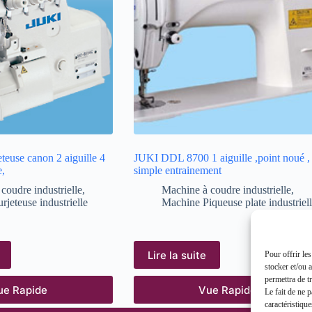
euse canon 2 aiguille 4
JUKI DDL 8700 1 aiguille ,point noué ,
e,
simple entrainement
coudre industrielle
,
Machine à coudre industrielle
,
rjeteuse industrielle
Machine Piqueuse plate industriel
Lire la suite
Pour offrir le
stocker et/ou 
permettra de t
ue Rapide
Vue Rapide
Le fait de ne 
caractéristique