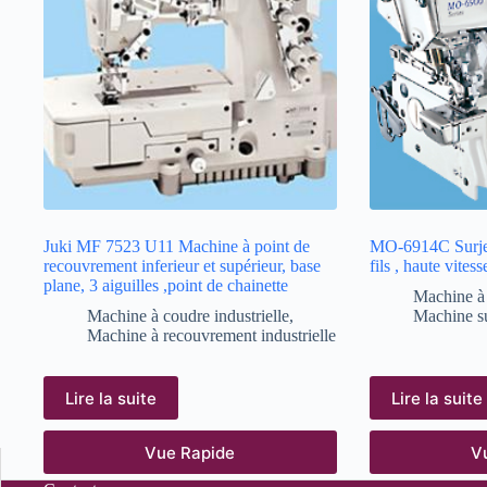
Juki MF 7523 U11 Machine à point de
MO-6914C Surjet
recouvrement inferieur et supérieur, base
fils , haute vitess
plane, 3 aiguilles ,point de chainette
Machine à 
Machine à coudre industrielle
,
Machine su
Machine à recouvrement industrielle
Lire la suite
Lire la suite
Vue Rapide
V