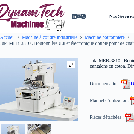
Passer
au
contenu
Nos Service
Accueil
Machine à coudre industrielle
Machine boutonnière
Juki MEB-3810 , Boutonnière Œillet électronique double point de chaînet
Juki MEB-3810 , Boutonn
pantalons en coton, Dire
Documentation:
D
Manuel d’utilisation:
Pièces détachées :