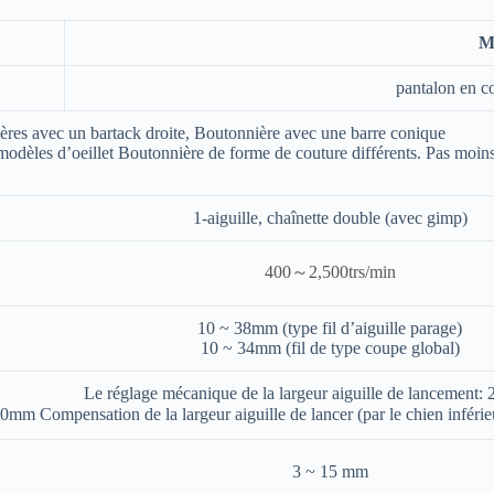
M
pantalon en co
ères avec un bartack droite, Boutonnière avec une barre conique
odèles d’oeillet Boutonnière de forme de couture différents.
Pas moins
1-aiguille, chaînette double
(avec gimp)
400～2,500trs/min
10 ~ 38mm
(type fil d’aiguille parage)
10 ~ 34mm
(fil
de
type coupe global)
Le réglage mécanique de la largeur aiguille de lancement:
.0mm
Compensation de la largeur aiguille de lancer (par le chien inféri
3 ~ 15 mm