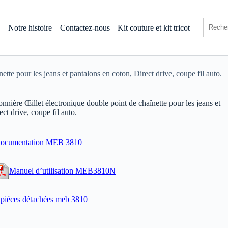
s
Notre histoire
Contactez-nous
Kit couture et kit tricot
te pour les jeans et pantalons en coton, Direct drive, coupe fil auto.
ière Œillet électronique double point de chaînette pour les jeans et
ct drive, coupe fil auto.
ocumentation MEB 3810
Manuel d’utilisation MEB3810N
piéces détachées meb 3810