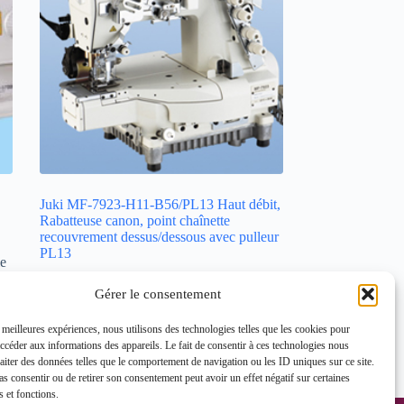
Juki MF-7923-H11-B56/PL13 Haut débit,
Rabatteuse canon, point chaînette
recouvrement dessus/dessous avec pulleur
PL13
le
Machine à coudre industrielle
,
Gérer le consentement
Machine à recouvrement industrielle
Lire la suite
s meilleures expériences, nous utilisons des technologies telles que les cookies pour
accéder aux informations des appareils. Le fait de consentir à ces technologies nous
raiter des données telles que le comportement de navigation ou les ID uniques sur ce site.
Vue Rapide
pas consentir ou de retirer son consentement peut avoir un effet négatif sur certaines
s et fonctions.