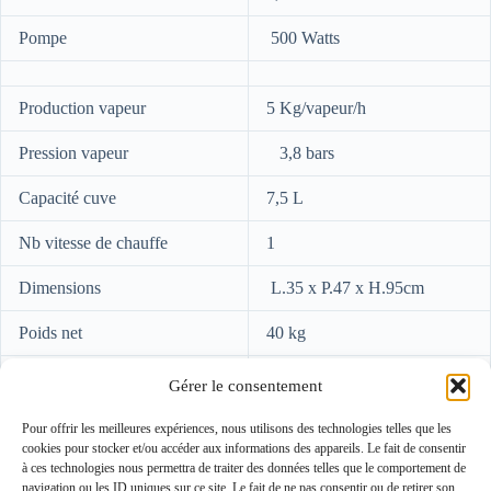
Pompe
500 Watts
Production vapeur
5 Kg/vapeur/h
Pression vapeur
3,8 bars
Capacité cuve
7,5 L
Nb vitesse de chauffe
1
Dimensions
L.35 x P.47 x H.95cm
Poids net
40 kg
Niveau sonore
65 dB
Gérer le consentement
Contactez-nous
Pour offrir les meilleures expériences, nous utilisons des technologies telles que les
Notre histoire
cookies pour stocker et/ou accéder aux informations des appareils. Le fait de consentir
Conditions générales de ventes (CGV)
à ces technologies nous permettra de traiter des données telles que le comportement de
Politique de confidentialité (RGPD)
navigation ou les ID uniques sur ce site. Le fait de ne pas consentir ou de retirer son