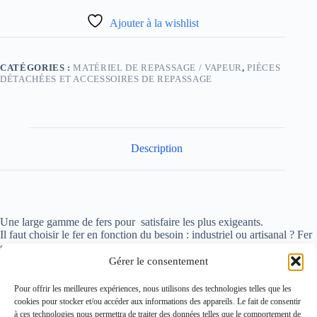
Ajouter à la wishlist
CATÉGORIES :
MATÉRIEL DE REPASSAGE / VAPEUR
,
PIÈCES
DÉTACHÉES ET ACCESSOIRES DE REPASSAGE
Description
Une large gamme de fers pour satisfaire les plus exigeants.
Il faut choisir le fer en fonction du besoin : industriel ou artisanal ? Fer
suspendu ou non ? Quel poids, quel tissu ?…
Gérer le consentement
Contactez-nous
Pour offrir les meilleures expériences, nous utilisons des technologies telles que les
Notre histoire
cookies pour stocker et/ou accéder aux informations des appareils. Le fait de consentir
Conditions générales de ventes (CGV)
à ces technologies nous permettra de traiter des données telles que le comportement de