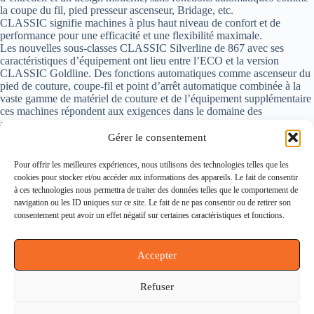
la coupe du fil, pied presseur ascenseur, Bridage, etc.
CLASSIC signifie machines à plus haut niveau de confort et de
performance pour une efficacité et une flexibilité maximale.
Les nouvelles sous-classes CLASSIC Silverline de 867 avec ses
caractéristiques d’équipement ont lieu entre l’ECO et la version
CLASSIC Goldline.
Des fonctions automatiques comme ascenseur du
pied de couture, coupe-fil et point d’arrêt automatique combinée à la
vaste gamme de matériel de couture et de l’équipement supplémentaire
ces machines répondent aux exigences dans le domaine des
applications lourdes moyennes de service.
Gérer le consentement
Contactez-nous
Pour offrir les meilleures expériences, nous utilisons des technologies telles que les
Notre histoire
cookies pour stocker et/ou accéder aux informations des appareils. Le fait de consentir
Conditions générales de ventes (CGV)
à ces technologies nous permettra de traiter des données telles que le comportement de
Politique de confidentialité (RGPD)
navigation ou les ID uniques sur ce site. Le fait de ne pas consentir ou de retirer son
Politique de cookies
consentement peut avoir un effet négatif sur certaines caractéristiques et fonctions.
Mentions légales
Accepter
Informations
Refuser
164 rue du Faubourg Saint Martin, 75010 Paris
dynamtechmachines@gmail.com