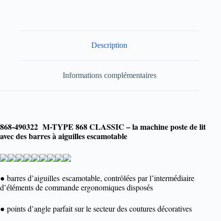
Description
Informations complémentaires
868-490322
M-TYPE 868 CLASSIC – la machine poste de lit
avec des barres à aiguilles escamotable
barres d’aiguilles escamotable,
contrôl
es par l’interm
diaire
●
é
é
d’
l
ments de commande ergonomiques dispos
s
é
é
é
points d’angle parfait sur le secteur des coutures d
coratives
●
é