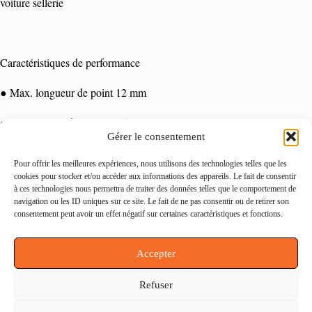
voiture sellerie
Caractéristiques de performance
Max. longueur de point 12 mm
●
Max. vitesse de couture 2500 points / min
●
Gérer le consentement
Contactez-nous
Pour offrir les meilleures expériences, nous utilisons des technologies telles que les
Notre histoire
cookies pour stocker et/ou accéder aux informations des appareils. Le fait de consentir
Conditions générales de ventes (CGV)
à ces technologies nous permettra de traiter des données telles que le comportement de
Politique de confidentialité (RGPD)
navigation ou les ID uniques sur ce site. Le fait de ne pas consentir ou de retirer son
Politique de cookies
consentement peut avoir un effet négatif sur certaines caractéristiques et fonctions.
Mentions légales
Accepter
Informations
Refuser
164 rue du Faubourg Saint Martin, 75010 Paris
dynamtechmachines@gmail.com