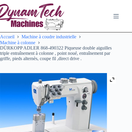
Passer
au
contenu
Accueil
Machine à coudre industrielle
Machine à colonne
DÜRKOPP ADLER 868-490322 Piqueuse double aiguilles
triple entraînement à colonne , point noué, entraînement par
griffe, pieds alternès, coupe fil ,direct drive .