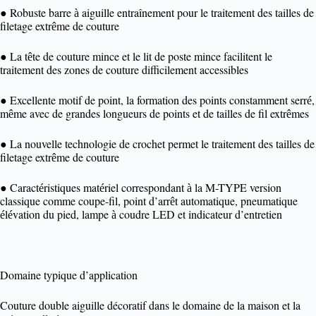
Robuste barre
aiguille entraînement pour le traitement des tailles de
●
à
filetage extr
me de couture
ê
La t
te de couture mince et le lit de poste mince facilitent le
●
ê
traitement des zones de couture difficilement accessibles
Excellente motif de point, la formation des points constamment serr
,
●
é
m
me avec de grandes longueurs de points et de tailles de fil extr
mes
ê
ê
La nouvelle technologie de crochet permet le traitement des tailles de
●
filetage extr
me de couture
ê
Caract
ristiques mat
riel correspondant
la M-TYPE version
●
é
é
à
classique comme coupe-fil, point d’arr
t automatique, pneumatique
ê
l
vation du pied, lampe
coudre LED et indicateur d’entretien
é
é
à
Domaine typique d’application
Couture double aiguille décoratif dans le domaine de la maison et la