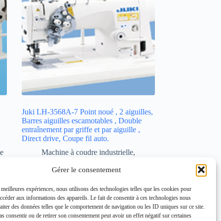
Juki LH-3568A-7 Point noué , 2 aiguilles,
Barres aiguilles escamotables , Double
entraînement par griffe et par aiguille ,
Direct drive, Coupe fil auto.
le
Machine à coudre industrielle
,
Machine Piqueuse plate industrielle
Gérer le consentement
Lire la suite
s meilleures expériences, nous utilisons des technologies telles que les cookies pour
accéder aux informations des appareils. Le fait de consentir à ces technologies nous
raiter des données telles que le comportement de navigation ou les ID uniques sur ce site.
Vue Rapide
pas consentir ou de retirer son consentement peut avoir un effet négatif sur certaines