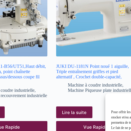
1-B56/UT51,Haut débit,
JUKI DU-1181N Point noué 1 aiguille,
, point chaînette
Triple entraînement griffes et pied
sus/dessous coupe fil
alternatif , Crochet double-capacité,
Machine à coudre industrielle
,
coudre industrielle
,
Machine Piqueuse plate industriel
recouvrement industrielle
Lire la suite
Pour offrir le
stocker et/ou 
permettra de t
ue Rapide
Vue Rapide
Le fait de ne 