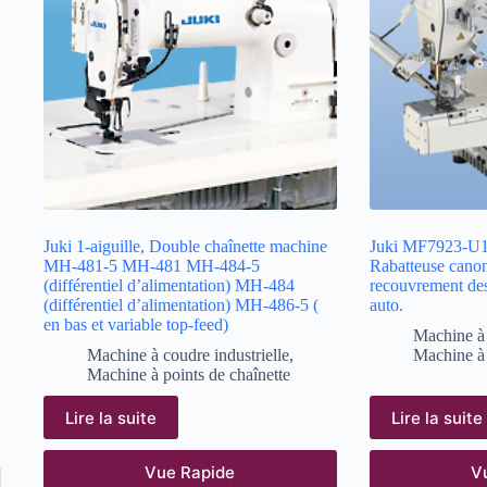
Juki 1-aiguille, Double chaînette machine
Juki MF7923-U1
MH-481-5 MH-481 MH-484-5
Rabatteuse canon
(différentiel d’alimentation) MH-484
recouvrement des
(différentiel d’alimentation) MH-486-5 (
auto.
en bas et variable top-feed)
Machine à 
Machine à coudre industrielle
,
Machine à 
Machine à points de chaînette
Lire la suite
Lire la suite
Vue Rapide
V