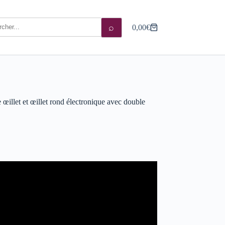
⌕
0,00
€
Panier
d’achat
et et œillet rond électronique avec double