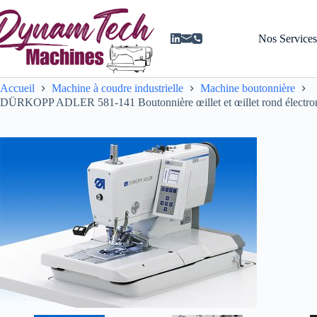
Passer
au
contenu
Nos Service
Accueil
Machine à coudre industrielle
Machine boutonnière
DÜRKOPP ADLER 581-141 Boutonnière œillet et œillet rond électroniq