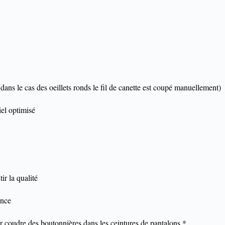
p (dans le cas des oeillets ronds le fil de canette est coupé manuellement)
iel optimisé
ir la qualité
ince
r coudre des boutonnières dans les ceintures de pantalons *