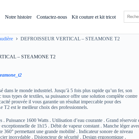
s
Notre histoire
Contactez-nous
Kit couture et kit tricot
audière
DEFROISSEUR VERTICAL – STEAMONE T2
RTICAL – STEAMONE T2
teamone_t2
sé dans le monde industriel. Jusqu’à 5 fois plus rapide qu’un fer, son
c tous types de textiles, sa puissance offre une solution complète contre
icacité prouvée il vous garantie un résultat impeccable pour des
Le T2 est le meilleur choix des professionnels.
s . Puissance 1600 Watts . Utilisation d’eau courante . Grand réservoir 
e exceptionnelle de 1h15 . Débit de vapeur constant . Manche léger ave
e 360° permettant une grande mobilité . Indicateur sonore de niveau
cier inoxydable . Disjoncteur de sécurité . Design ergonomique .