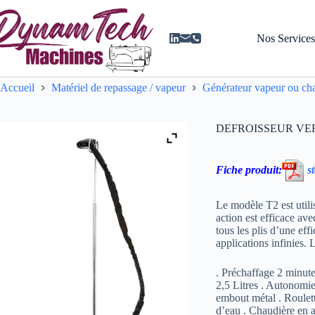
Passer
au
contenu
Nos Service
Accueil
Matériel de repassage / vapeur
Générateur vapeur ou ch
DEFROISSEUR VE
Fiche produit:
s
Le modèle T2 est utili
action est efficace ave
tous les plis d’une eff
applications infinies. 
. Préchaffage 2 minute
2,5 Litres . Autonomi
embout métal . Roulett
d’eau . Chaudière en a