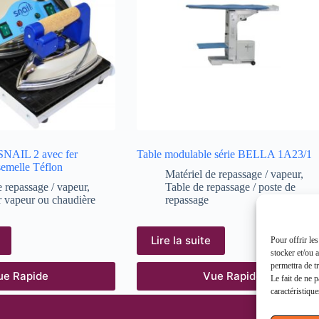
 SNAIL 2 avec fer
Table modulable série BELLA 1A23/1
semelle Téflon
Matériel de repassage / vapeur
,
e repassage / vapeur
,
Table de repassage / poste de
 vapeur ou chaudière
repassage
Lire la suite
Pour offrir le
stocker et/ou 
permettra de t
ue Rapide
Vue Rapide
Le fait de ne 
caractéristique
Informati