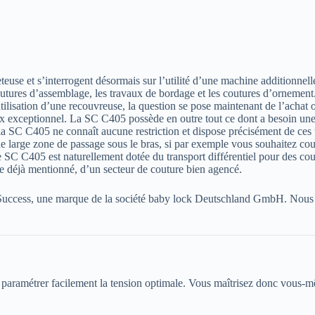
euse et s’interrogent désormais sur l’utilité d’une machine additionnel
coutures d’assemblage, les travaux de bordage et les coutures d’ornement
tilisation d’une recouvreuse, la question se pose maintenant de l’ach
rix exceptionnel. La SC C405 possède en outre tout ce dont a besoin un
SC C405 ne connaît aucune restriction et dispose précisément de ces typ
e large zone de passage sous le bras, si par exemple vous souhaitez cou
SC C405 est naturellement dotée du transport différentiel pour des cout
me déjà mentionné, d’un secteur de couture bien agencé.
uccess, une marque de la société baby lock Deutschland GmbH. Nous acco
e paramétrer facilement la tension optimale. Vous maîtrisez donc vous