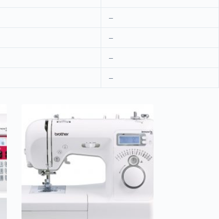
–
–
–
–