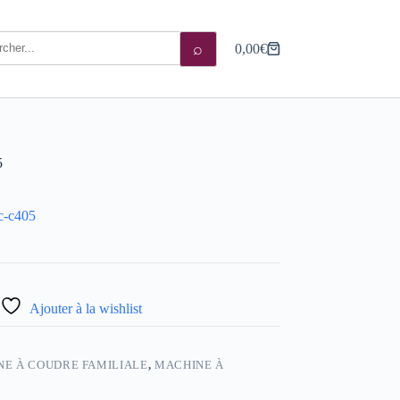
⌕
0,00
€
Panier
d’achat
5
c-c405
Ajouter à la wishlist
E À COUDRE FAMILIALE
,
MACHINE À