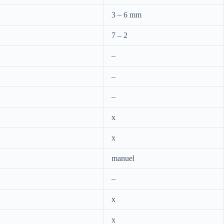
3 – 6 mm
7 – 2
–
–
–
x
x
manuel
–
x
x