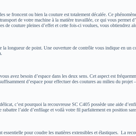
les se froncent ou bien la couture est totalement décalée. Ce phénomène 
nsport de votre machine à la matière travaillée, ce qui vous permet d’o
ces de couture pleines d’effet et cette fois-ci voulues, vous obtiendrez a
e la longueur de point. Une ouverture de contrôle vous indique en un c
m.
e, vous avez besoin d’espace dans les deux sens. Cet aspect est fréquemm
uffisamment d’espace pour effectuer des coutures au milieu du projet –
délicat, c’est pourquoi la recouvreuse SC C405 possède une aide d’enfila
e rabattre l’aide d’enfilage et voilà votre fil parfaitement en position san
nt essentielle pour coudre les matières extensibles et élastiques. La rec